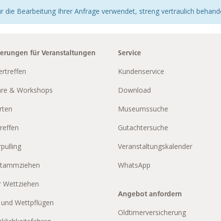
r die Bearbeitung Ihrer Anfrage verwendet, streng vertraulich behande
herungen für Veranstaltungen
Service
ertreffen
Kundenservice
re & Workshops
Download
rten
Museumssuche
reffen
Gutachtersuche
pulling
Veranstaltungskalender
tammziehen
WhatsApp
r Wettziehen
Angebot anfordern
 und Wettpflügen
Oldtimerversicherung